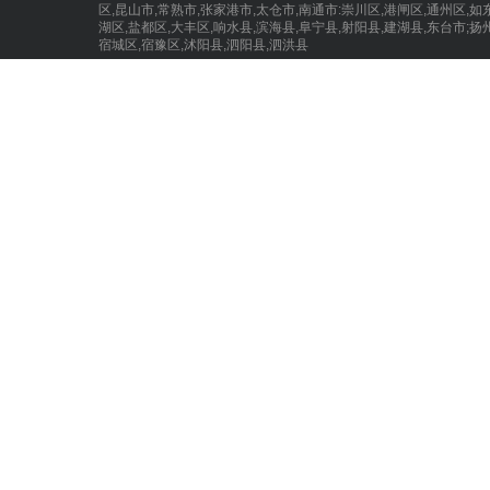
区,昆山市,常熟市,张家港市,太仓市,南通市:崇川区,港闸区,通州区,如
湖区,盐都区,大丰区,响水县,滨海县,阜宁县,射阳县,建湖县,东台市;扬
宿城区,宿豫区,沭阳县,泗阳县,泗洪县