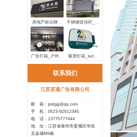
房地产标识牌制
不锈钢宣传栏_不
作_房地产
锈钢宣传
广告灯箱_户外广
吸塑灯箱_led吸
告灯箱
塑灯箱制作
联系我们
江苏苏通广告有限公司
邮 箱：jsstgg@qq.com
手 机：0523-82512345
电 话：13775777444
地 址：江苏省泰州市姜堰区华东
五金城M6栋