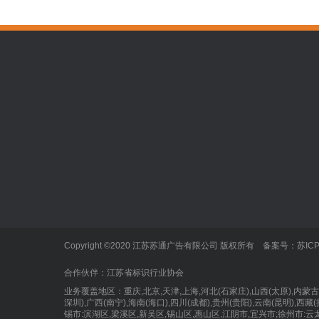
标识标牌
新闻中心
泰州广告公
发光字
企业新闻
户外广告
业内动态
标识标牌
Copyright ©2020 江苏苏通广告有限公司 版权所有 备案号：
苏ICP
LED显示屏
合作伙伴：
江苏省标识行业协会
业务覆盖地区：重庆,北京,天津,上海,河北(石家庄),山西(太原),内蒙古(呼和
深圳),广西(南宁),海南(海口),四川(成都),贵州(贵阳),云南(昆明),
锡市:滨湖区,梁溪区,新吴区,锡山区,惠山区,江阴市,宜兴市;徐州市:云